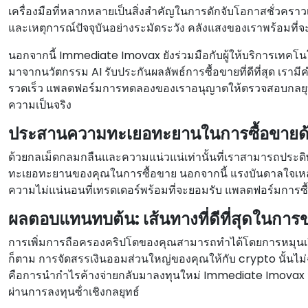
เครื่องมือที่หลากหลายเป็นสิ่งสําคัญในการดักจับโอกาสชั่วคราว
และเหตุการณ์ปัจจุบันอย่างระมัดระวัง คลังแสงของเราพร้อมที
นอกจากนี้ Immediate Imovax ยังร่วมมือกับผู้ให้บริการเทคโนโลย
มาจากนวัตกรรม AI รับประกันผลลัพธ์การซื้อขายที่ดีที่สุด เรามีค
รวดเร็ว แพลตฟอร์มการทดลองของเราอนุญาตให้ตรวจสอบกลยุทธ์การ
ความเป็นจริง
ประสานความทะเยอทะยานในการซื้อขายด้ว
ด้วยกลเม็ดกลมกลืนและความแน่วแน่เท่านั้นที่เราสามารถประดิษฐ
ทะเยอทะยานของคุณในการซื้อขาย นอกจากนี้ แรงบันดาลใจเหล่า
ความไม่แน่นอนที่เทรดเดอร์พร้อมที่จะยอมรับ แพลตฟอร์มการซื้
ผลตอบแทนทบต้น: เส้นทางที่ดีที่สุดในกา
การเพิ่มการถือครองคริปโตของคุณสามารถทําได้โดยการหมุนเวียนเ
ก็ตาม การจัดสรรเงินออมส่วนใหญ่ของคุณให้กับ crypto นั้น
คือการนํากําไรค้างจ่ายกลับมาลงทุนใหม่ Immediate Imovax 
ผ่านการลงทุนซ้ําเชิงกลยุทธ์