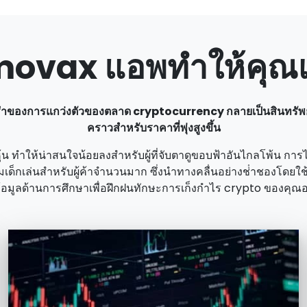
vax แอพทําให้คุณเ
นรําของการแกว่งตัวของตลาด cryptocurrency กลายเป็นสินทรัพย์
คราวสําหรับราคาที่พุ่งสูงขึ้น
น ทําให้น่าสนใจน้อยลงสําหรับผู้ที่จับตาดูขอบฟ้าอันไกลโพ้น การไ
เด็กเล่นสําหรับผู้ค้าจํานวนมาก ซึ่งนําทางคลื่นอย่างช่ําชองโดยใช
อมูลด้านการศึกษาเพื่อฝึกฝนทักษะการเก็งกําไร crypto ของคุณอ