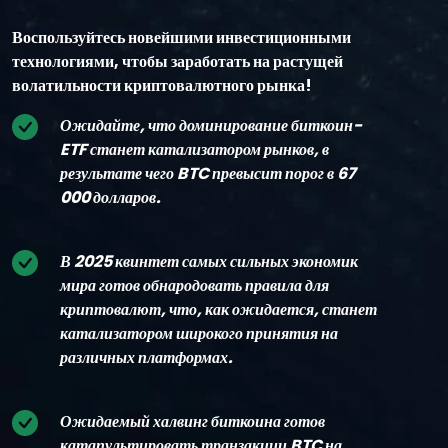
Воспользуйтесь новейшими инвестиционными
технологиями, чтобы заработать на растущей
волатильности криптовалютного рынка!
Ожидайте, что доминирование биткоин-
ETF станет катализатором рынков, в
результате чего BTC превысит порог в 67
000 долларов.
В 2025 квинтет самых сильных экономик
мира готов обнародовать правила для
криптовалют, что, как ожидается, станет
катализатором широкого принятия на
различных платформах.
Ожидаемый халвинг биткоина готов
катапультировать транзакции BTC на