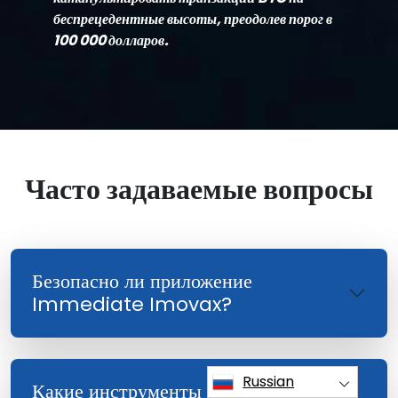
беспрецедентные высоты, преодолев порог в
100 000 долларов.
Часто задаваемые вопросы
Безопасно ли приложение
Immediate Imovax?
Russian
Какие инструменты предлагает