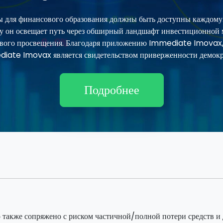
ля финансового образования должны быть доступны каждому. Эт
ьку он освещает путь через обширный ландшафт инвестиционной м
ового просвещения. Благодаря приложению Immediate Imovax
iate Imovax является свидетельством приверженности демокр
Подробнее
о также сопряжено с риском частичной/полной потери средств 