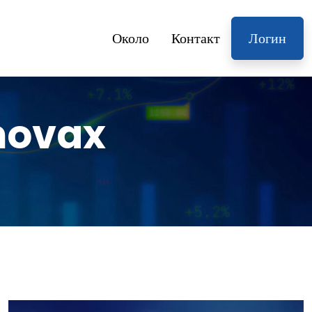
Около
Контакт
Логин
movax