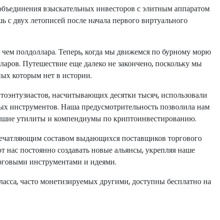
объединения взыскательных инвесторов с элитным аппаратом
ь с двух летописей после начала первого виртуального
 чем полдоллара. Теперь, когда мы движемся по бурному морю
аров. Путешествие еще далеко не закончено, поскольку мы
ных которым нет в истории.
тоэнтузиастов, насчитывающих десятки тысяч, использовали
 инструментов. Наша предусмотрительность позволила нам
учшие утилиты и компендиумы по криптоинвестированию.
ечатляющим составом выдающихся поставщиков торгового
 нас постоянно создавать новые альянсы, укрепляя наше
рговыми инструментами и идеями.
асса, часто монетизируемых другими, доступны бесплатно на