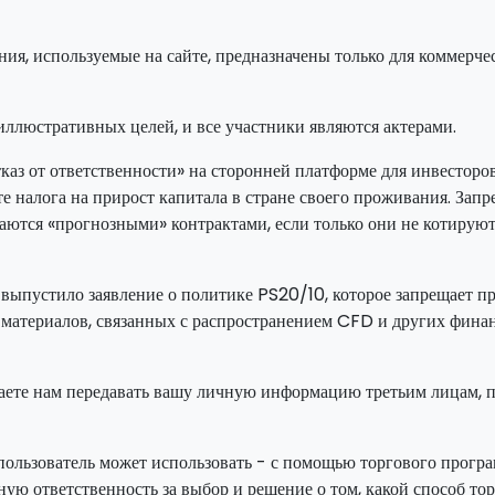
ия, используемые на сайте, предназначены только для коммерче
иллюстративных целей, и все участники являются актерами.
аз от ответственности» на сторонней платформе для инвесторо
те налога на прирост капитала в стране своего проживания. За
аются «прогнозными» контрактами, если только они не котируют
выпустило заявление о политике PS20/10, которое запрещает п
материалов, связанных с распространением CFD и других фина
шаете нам передавать вашу личную информацию третьим лицам, 
/ пользователь может использовать - с помощью торгового прог
ую ответственность за выбор и решение о том, какой способ то