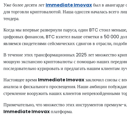
Уже более десяти лет
Immediate Imovax
был в авангарде 
для торговли криптовалютой. Наша одиссея началась всего лиш
тендера.
Когда мы впервые развернули паруса, один BTC стоил меньше,
цифровых финансов, BTC взлетел выше отметки в 50 000 долл
являемся свидетелями сейсмических сдвигов в отрасли, подоб
В течение этих трансформационных 2025 лет множество крип
мощную экспансию криптовалюты с помощью наших передовых
последовательно курировать и предлагать нашим клиентам л
Настоящее время
Immediate Imovax
заключил союзы с вп
анализа и фискального просвещения. Наши амбиции побуждают
стремление вооружить наших клиентов непревзойденными то
Примечательно, что множество этих инструментов премиум-кл
Immediate Imovax
платформа.