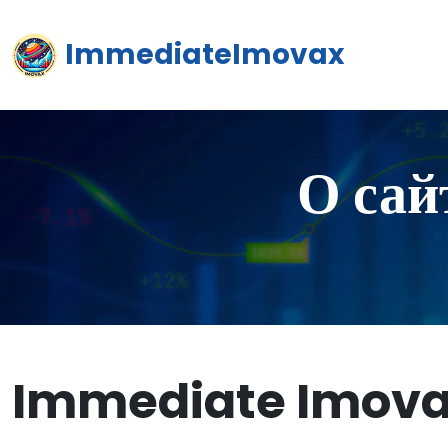
ImmediateImovax
О са
Immediate Imova