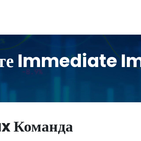
йте Immediate I
x Команда