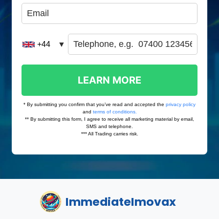
ImmediateImovax