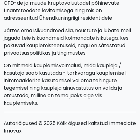
CFD-de ja muude krüptovaluutadel põhinevate
finantstoodete levitamisega ning mis on
adresseeritud Ühendkuningriigi residentidele
Jättes oma isikuandmed siia, nõustute ja lubate meil
jagada teie isikuandmeid kolmandate isikutega, kes
pakuvad kauplemisteenuseid, nagu on sätestatud
privaatsuspoliitikas ja tingimustes.
On mitmeid kauplemisvõimalusi, mida kaupleja /
kasutaja saab kasutada - tarkvaraga kauplemisel,
inimmaaklerite kasutamisel või oma tehingute
tegemisel ning kaupleja ainuvastutus on valida ja
otsustada, milline on tema jaoks õige viis
kauplemiseks.
Autoriõigused © 2025 Kõik õigused kaitstud Immediate
Imovax