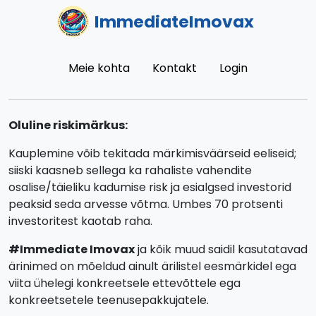
ImmediateImovax
Meie kohta
Kontakt
Login
Oluline riskimärkus:
Kauplemine võib tekitada märkimisväärseid eeliseid;
siiski kaasneb sellega ka rahaliste vahendite
osalise/täieliku kadumise risk ja esialgsed investorid
peaksid seda arvesse võtma. Umbes 70 protsenti
investoritest kaotab raha.
#Immediate Imovax
ja kõik muud saidil kasutatavad
ärinimed on mõeldud ainult ärilistel eesmärkidel ega
viita ühelegi konkreetsele ettevõttele ega
konkreetsetele teenusepakkujatele.