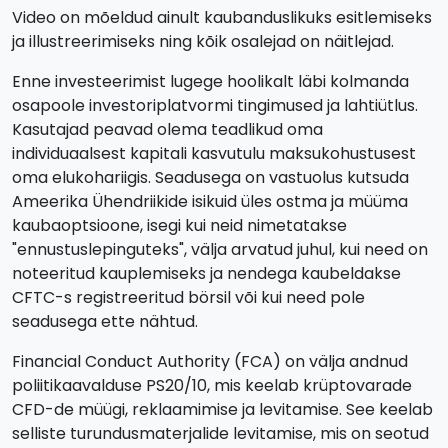
Video on mõeldud ainult kaubanduslikuks esitlemiseks
ja illustreerimiseks ning kõik osalejad on näitlejad.
Enne investeerimist lugege hoolikalt läbi kolmanda
osapoole investoriplatvormi tingimused ja lahtiütlus.
Kasutajad peavad olema teadlikud oma
individuaalsest kapitali kasvutulu maksukohustusest
oma elukohariigis. Seadusega on vastuolus kutsuda
Ameerika Ühendriikide isikuid üles ostma ja müüma
kaubaoptsioone, isegi kui neid nimetatakse
"ennustuslepinguteks", välja arvatud juhul, kui need on
noteeritud kauplemiseks ja nendega kaubeldakse
CFTC-s registreeritud börsil või kui need pole
seadusega ette nähtud.
Financial Conduct Authority (FCA) on välja andnud
poliitikaavalduse PS20/10, mis keelab krüptovarade
CFD-de müügi, reklaamimise ja levitamise. See keelab
selliste turundusmaterjalide levitamise, mis on seotud