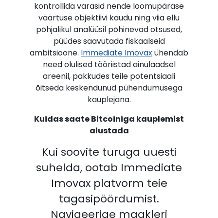
kontrollida varasid nende loomupärase
väärtuse objektiivi kaudu ning viia ellu
põhjalikul analüüsil põhinevad otsused,
püüdes saavutada fiskaalseid
ambitsioone.
Immediate Imovax
ühendab
need olulised tööriistad ainulaadsel
areenil, pakkudes teile potentsiaali
õitseda keskendunud pühendumusega
kauplejana.
Kuidas saate Bitcoiniga kauplemist
alustada
Kui soovite turuga uuesti
suhelda, ootab Immediate
Imovax platvorm teie
tagasipöördumist.
Navigeerige maakleri