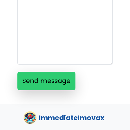
Send message
ImmediateImovax