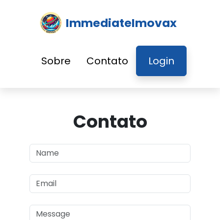
ImmediateImovax
Sobre
Contato
Login
Contato