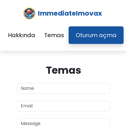
ImmediateImovax
Hakkında
Temas
Oturum açma
Temas