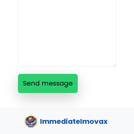
Send message
ImmediateImovax